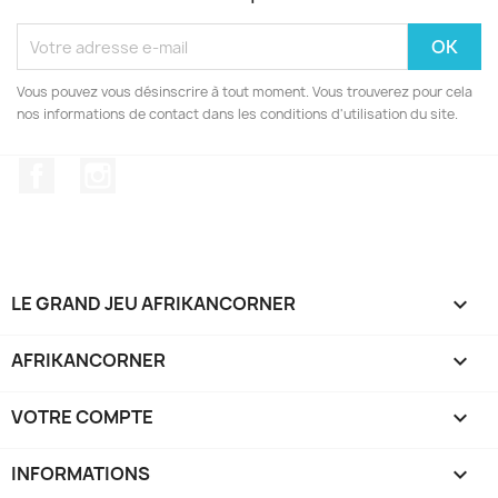
Vous pouvez vous désinscrire à tout moment. Vous trouverez pour cela
nos informations de contact dans les conditions d'utilisation du site.
Facebook
Instagram
LE GRAND JEU AFRIKANCORNER

AFRIKANCORNER

VOTRE COMPTE

INFORMATIONS
keyboard_arrow_down