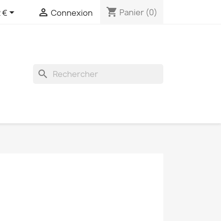
shopping_cart


Panier
(0)
 €
Connexion
search