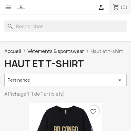
shopping_cart


(0)
search
Accueil
Vêtements & sportswear
Haut et t-shirt
HAUT ET T-SHIRT

Pertinence
Affichage 1-1 de 1 article(s)
favorite_border