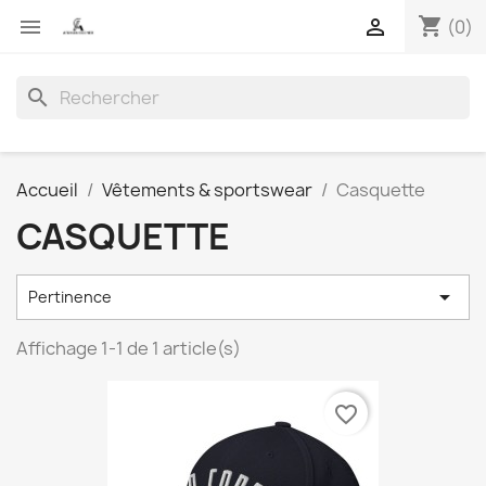
shopping_cart


(0)
search
Accueil
Vêtements & sportswear
Casquette
CASQUETTE

Pertinence
Affichage 1-1 de 1 article(s)
favorite_border