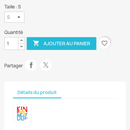
Taille : S
Quantité

favorite_border
AJOUTER AU PANIER
Partager
Détails du produit