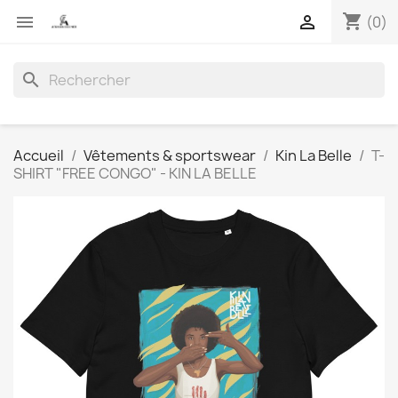
shopping_cart


(0)
search
Accueil
Vêtements & sportswear
Kin La Belle
T-
SHIRT "FREE CONGO" - KIN LA BELLE