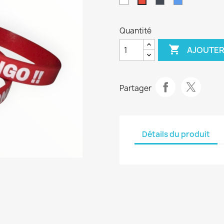
Blanc
Noir
Bleu
Rouge
Quantité

AJOUTER
Partager
Détails du produit