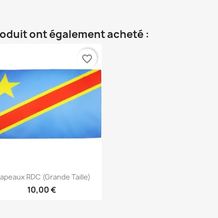
roduit ont également acheté :
favorite_border
Aperçu rapide

apeaux RDC (Grande Taille)
10,00 €