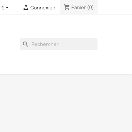
shopping_cart


Panier
(0)
 €
Connexion
search