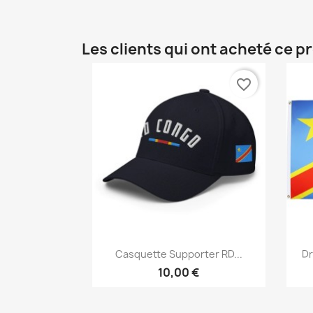
Les clients qui ont acheté ce p
favorite_border
Aperçu rapide

Casquette Supporter RD...
Dr
10,00 €