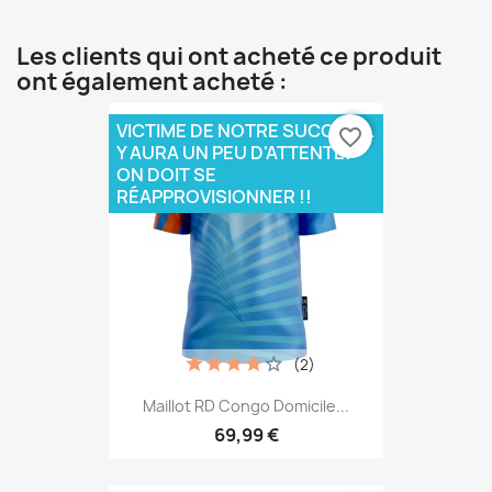
Les clients qui ont acheté ce produit
ont également acheté :
VICTIME DE NOTRE SUCCÈS IL
favorite_border
Y AURA UN PEU D'ATTENTE!
ON DOIT SE
RÉAPPROVISIONNER !!
(2)
Maillot RD Congo Domicile...
69,99 €