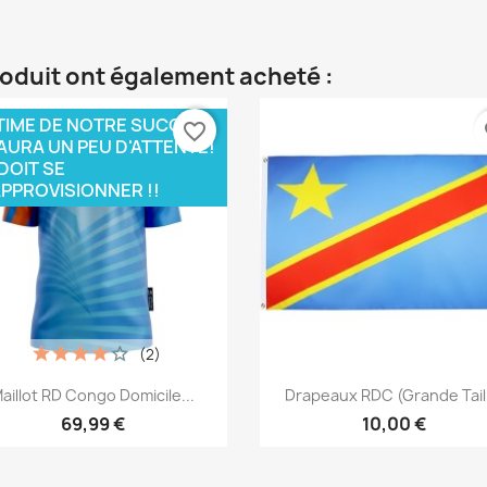
roduit ont également acheté :
TIME DE NOTRE SUCCÈS
favorite_border
fa
Y AURA UN PEU D'ATTENTE!
DOIT SE
PPROVISIONNER !!
(2)
Aperçu rapide
Aperçu rapide


aillot RD Congo Domicile...
Drapeaux RDC (Grande Tail
69,99 €
10,00 €