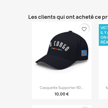
Les clients qui ont acheté ce p
VIC
favorite_border
IL 
ON 
RÉA
Aperçu rapide

Casquette Supporter RD...
M
10,00 €