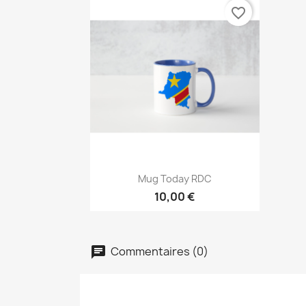
favorite_border
Aperçu rapide

Mug Today RDC
10,00 €
Commentaires (0)