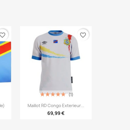
vorite_border
favorite_border
(1)
Aperçu rapide

le)
Maillot RD Congo Exterieur...
69,99 €