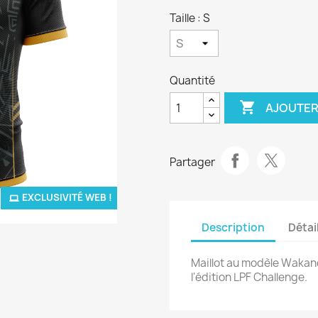
Taille : S
Quantité

AJOUTER
Partager
EXCLUSIVITÉ WEB !
Description
Détai
Maillot au modèle Wakand
l'édition LPF Challenge.