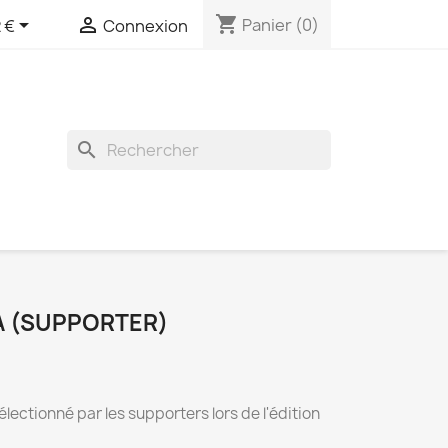
shopping_cart


Panier
(0)
 €
Connexion
search
A (SUPPORTER)
ectionné par les supporters lors de l'édition