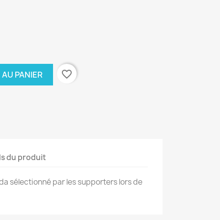
favorite_border
 AU PANIER
ls du produit
a sélectionné par les supporters lors de