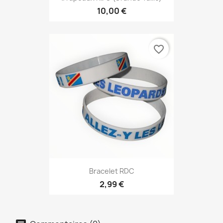
10,00 €
favorite_border
Bracelet RDC
2,99 €