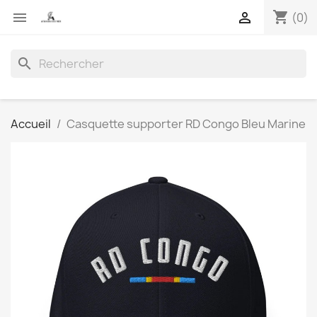
shopping_cart


(0)
search
Accueil
Casquette supporter RD Congo Bleu Marine