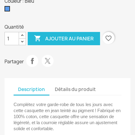
Couleur : Bleu
Bleu
Quantité

favorite_border
AJOUTER AU PANIER
Partager
Description
Détails du produit
Complétez votre garde-robe de tous les jours avec
cette casquette en jean teinté au pigment ! Fabriqué en
100% coton, cette casquette offre une sensation de
légèreté, et la courroie réglable assure un ajustement
solide et confortable.