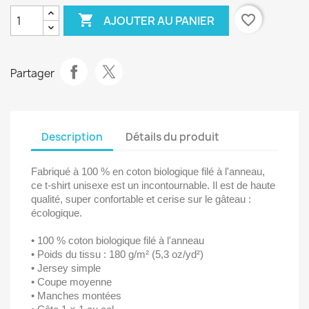

favorite_border
AJOUTER AU PANIER
Partager
Description
Détails du produit
Fabriqué à 100 % en coton biologique filé à l'anneau,
ce t-shirt unisexe est un incontournable. Il est de haute
qualité, super confortable et cerise sur le gâteau :
écologique.
• 100 % coton biologique filé à l'anneau
• Poids du tissu : 180 g/m² (5,3 oz/yd²)
• Jersey simple
• Coupe moyenne
• Manches montées