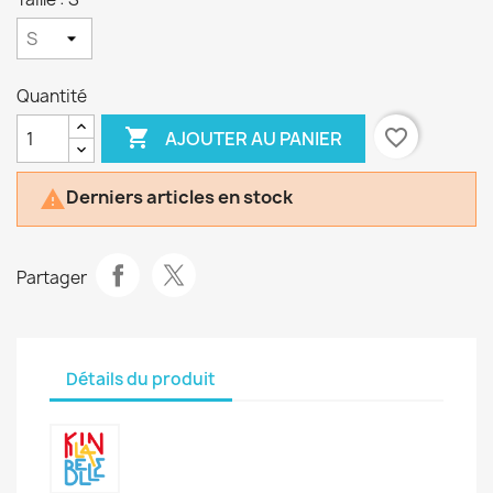
Quantité

favorite_border
AJOUTER AU PANIER
Derniers articles en stock

Partager
Détails du produit