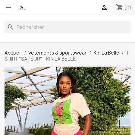
shopping_cart


(0)
search
Accueil
Vêtements & sportswear
Kin La Belle
T-
SHIRT "SAPEUR" - KIN LA BELLE