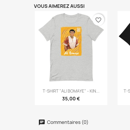
VOUS AIMEREZ AUSSI
favorite_border
Aperçu rapide

T-SHIRT "ALI BOMAYE" - KIN...
T-S
35,00 €
Commentaires (0)