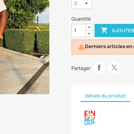
Quantité

AJOUTER
Derniers articles en

Partager
Détails du produit