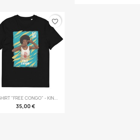
favorite_border
Aperçu rapide

HIRT "FREE CONGO" - KIN...
35,00 €