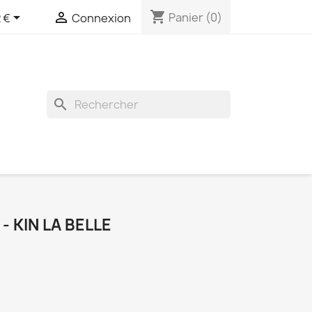
shopping_cart


Panier
(0)
 €
Connexion
search
- KIN LA BELLE