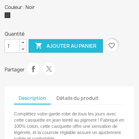
Couleur : Noir
Noir
Quantité

favorite_border
AJOUTER AU PANIER
Partager
Description
Détails du produit
Complétez votre garde-robe de tous les jours avec
cette casquette en jean teinté au pigment ! Fabriqué en
100% coton, cette casquette offre une sensation de
légèreté, et la courroie réglable assure un ajustement
solide et confortable.