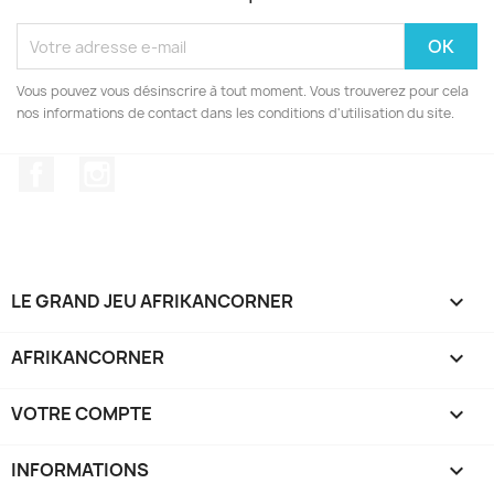
Vous pouvez vous désinscrire à tout moment. Vous trouverez pour cela
nos informations de contact dans les conditions d'utilisation du site.
Facebook
Instagram
LE GRAND JEU AFRIKANCORNER

AFRIKANCORNER

VOTRE COMPTE

INFORMATIONS
keyboard_arrow_down