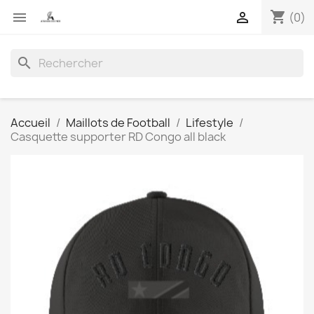
shopping_cart


(0)
search
Accueil
Maillots de Football
Lifestyle
Casquette supporter RD Congo all black